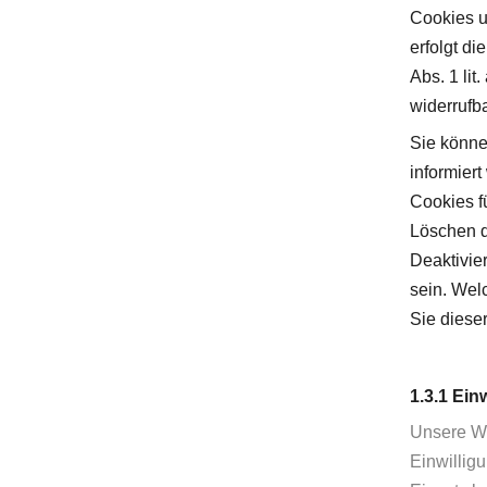
Cookies u
erfolgt di
Abs. 1 li
widerrufba
Sie könne
informier
Cookies f
Löschen d
Deaktivie
sein. Wel
Sie diese
1.3.1 Ein
Unsere We
Einwillig