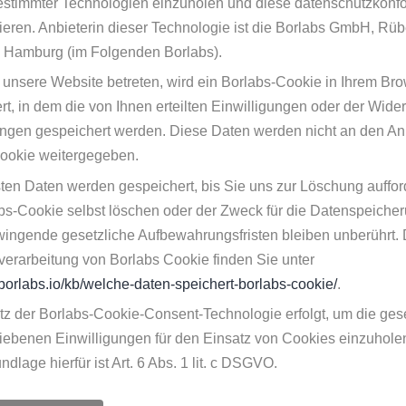
estimmter Technologien einzuholen und diese datenschutzkonf
eren. Anbieterin dieser Technologie ist die Borlabs GmbH, R
 Hamburg (im Folgenden Borlabs).
unsere Website betreten, wird ein Borlabs-Cookie in Ihrem Br
t, in dem die von Ihnen erteilten Einwilligungen oder der Wider
ungen gespeichert werden. Diese Daten werden nicht an den An
ookie weitergegeben.
sten Daten werden gespeichert, bis Sie uns zur Löschung auffor
bs-Cookie selbst löschen oder der Zweck für die Datenspeiche
 Zwingende gesetzliche Aufbewahrungsfristen bleiben unberührt. 
verarbeitung von Borlabs Cookie finden Sie unter
.borlabs.io/kb/welche-daten-speichert-borlabs-cookie/
.
tz der Borlabs-Cookie-Consent-Technologie erfolgt, um die gese
iebenen Einwilligungen für den Einsatz von Cookies einzuhole
dlage hierfür ist Art. 6 Abs. 1 lit. c DSGVO.