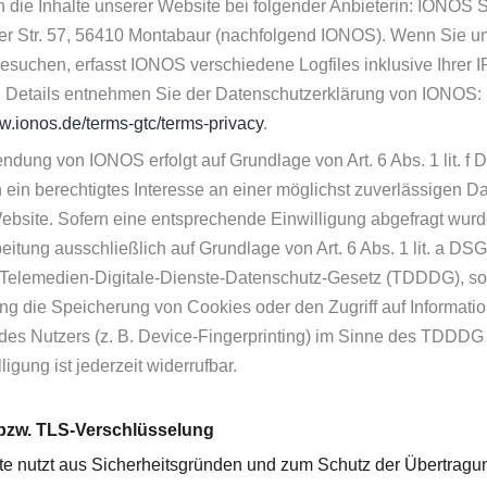
n die Inhalte unserer Website bei folgender Anbieterin: IONOS 
er Str. 57, 56410 Montabaur (nachfolgend IONOS). Wenn Sie u
esuchen, erfasst IONOS verschiedene Logfiles inklusive Ihrer I
 Details entnehmen Sie der Datenschutzerklärung von IONOS:
ww.ionos.de/terms-gtc/terms-privacy
.
ndung von IONOS erfolgt auf Grundlage von Art. 6 Abs. 1 lit. f
 ein berechtigtes Interesse an einer möglichst zuverlässigen Da
ebsite. Sofern eine entsprechende Einwilligung abgefragt wurde
beitung ausschließlich auf Grundlage von Art. 6 Abs. 1 lit. a D
 Telemedien-Digitale-Dienste-Datenschutz-Gesetz (TDDDG), so
ung die Speicherung von Cookies oder den Zugriff auf Informati
des Nutzers (z. B. Device-Fingerprinting) im Sinne des TDDDG
ligung ist jederzeit widerrufbar.
 bzw. TLS-Verschlüsselung
te nutzt aus Sicherheitsgründen und zum Schutz der Übertragu