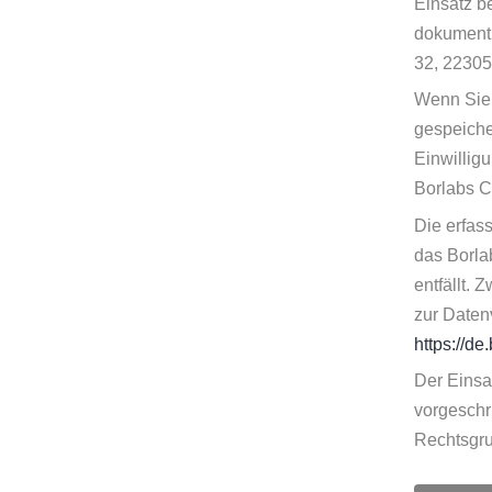
Einsatz b
dokumenti
32, 22305
Wenn Sie 
gespeicher
Einwillig
Borlabs C
Die erfas
das Borla
entfällt.
zur Daten
https://de
Der Einsa
vorgeschr
Rechtsgrun