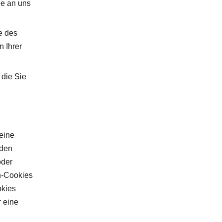
ie an uns
e des
n Ihrer
 die Sie
eine
rden
oder
n-Cookies
okies
r eine