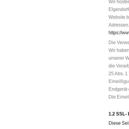
Wir hoste
Elgendorf
Website b
Adressen.
https://w
Die Verwe
Wir haben
unserer W
die Verar
25 Abs. 1
Einwillig
Endgerät 
Die Einwil
1.2 SSL-
Diese Sei