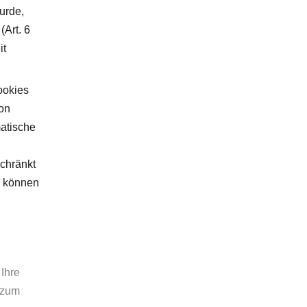
urde,
(Art. 6
it
ookies
von
matische
schränkt
, können
Ihre
 zum