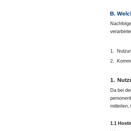
B. Welch
Nachfolge
verarbeite
1.
Nutzun
2.
Kommu
1.
Nutz
Da bei de
personenb
mitteilen
1.1 Hosti