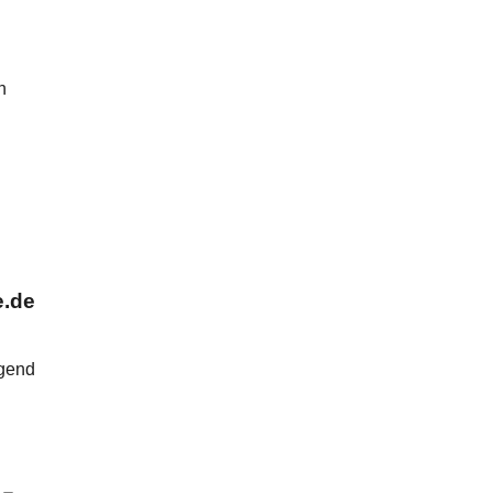
n
e.de
lgend