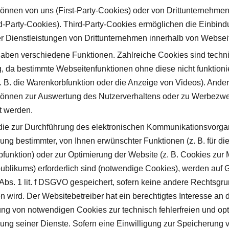
önnen von uns (First-Party-Cookies) oder von Drittunternehm
rd-Party-Cookies). Third-Party-Cookies ermöglichen die Einbin
r Dienstleistungen von Drittunternehmen innerhalb von Websei
aben verschiedene Funktionen. Zahlreiche Cookies sind techn
, da bestimmte Webseitenfunktionen ohne diese nicht funktioni
. B. die Warenkorbfunktion oder die Anzeige von Videos). Ande
önnen zur Auswertung des Nutzerverhaltens oder zu Werbezw
t werden.
die zur Durchführung des elektronischen Kommunikationsvorga
lung bestimmter, von Ihnen erwünschter Funktionen (z. B. für di
funktion) oder zur Optimierung der Website (z. B. Cookies zur
blikums) erforderlich sind (notwendige Cookies), werden auf 
6 Abs. 1 lit. f DSGVO gespeichert, sofern keine andere Rechtsgr
 wird. Der Websitebetreiber hat ein berechtigtes Interesse an 
ng von notwendigen Cookies zur technisch fehlerfreien und opt
llung seiner Dienste. Sofern eine Einwilligung zur Speicherung 