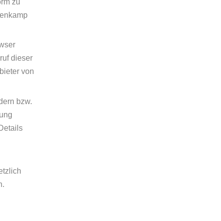
orm zu
übenkamp
owser
ruf dieser
bieter von
dern bzw.
rung
Details
tzlich
n.