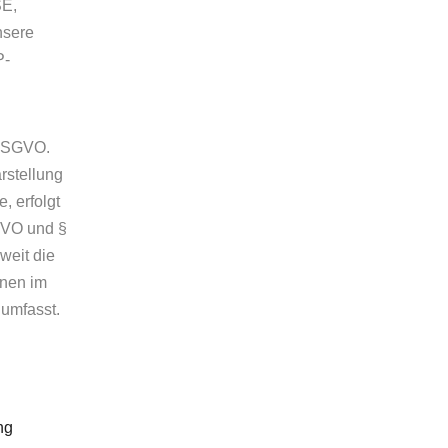
SE,
nsere
P-
 DSGVO.
rstellung
, erfolgt
SGVO und §
weit die
onen im
 umfasst.
ng