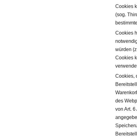
Cookies k
(sog. Thi
bestimmte
Cookies h
notwendig
würden (z
Cookies k
verwende
Cookies, 
Bereitstel
Warenkorb
des Webpu
von Art. 
angegeben
Speicheru
Bereitste