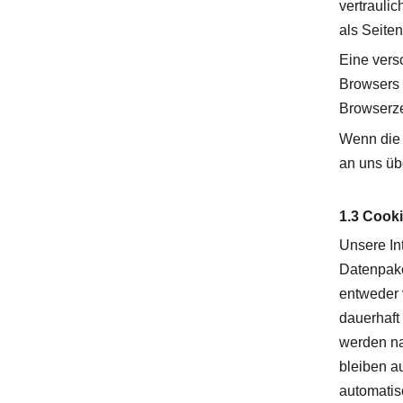
vertraulic
als Seite
Eine vers
Browsers v
Browserze
Wenn die 
an uns übe
1.3 Cook
Unsere In
Datenpake
entweder 
dauerhaft
werden na
bleiben a
automatis