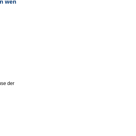
an wen
se der