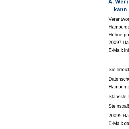
A. Wer i
kann 
Verantwort
Hamburg
Hühnerpo
20097 Ha
E-Mail:
i
Sie errei
Datensch
Hamburge
Stabsstel
Steinstra
20095 Ha
E-Mail: d