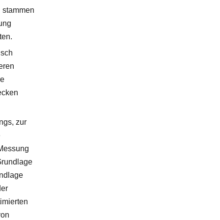
en stammen
dung
ten.
isch
eren
re
ecken
ngs, zur
e
 Messung
Grundlage
undlage
der
imierten
von